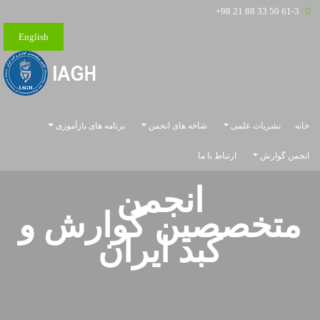
+98 21 88 33 50 61-3
English
خانه
نشریات علمی
شاخه های انجمن
برنامه های بازآموزی
انجمن گوارش
ارتباط با ما
انجمن
متخصصین
گوارش و
کبد ایران